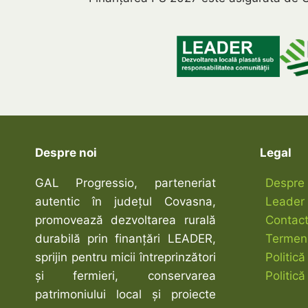
–
SUSTINEREA
DEZVOLTARII
COMUNITATILOR
LOCALE
Despre noi
Legal
GAL Progressio, parteneriat
Despre 
autentic în județul Covasna,
Leader
promovează dezvoltarea rurală
Contac
durabilă prin finanțări LEADER,
Termeni 
sprijin pentru micii întreprinzători
Politică
și fermieri, conservarea
Politic
patrimoniului local și proiecte