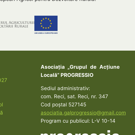
Asociația „Grupul de Acțiune
Locală” PROGRESSIO
027
Sediul administrativ:
com. Reci, sat. Reci, nr. 347
ol
Cod poștal 527145
lă
asociatia.galprogressio@gmail.com
Program cu publicul: L-V 10-14