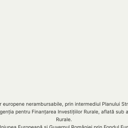
rilor europene nerambursabile, prin intermediul Planului
a pentru Finanțarea Investițiilor Rurale, aflată sub auto
Rurale.
niunea Europeană și Guvernul României prin Fondul Eur