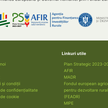
Linkuri utile
noi
Plan Strategic 2023-2
AFIR
t
MADR
și condiții
Fondul european agric
 de confidențialitate
pentru dezvoltare rura
ă de cookie
(FEADR)
MIPE