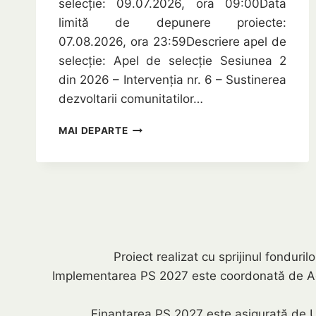
selecție: 09.07.2026, ora 09:00Data
limită de depunere proiecte:
07.08.2026, ora 23:59Descriere apel de
selecție: Apel de selecție Sesiunea 2
din 2026 – Intervenția nr. 6 – Sustinerea
dezvoltarii comunitatilor…
LANSAREA
MAI DEPARTE
APELULUI
DE
SELECȚIE
–
SESIUNEA
2
DIN
2026
Proiect realizat cu sprijinul fondu
–
Implementarea PS 2027 este coordonată de Agenți
INTERVENȚIA
NR.
6
Finanțarea PS 2027 este asigurată de U