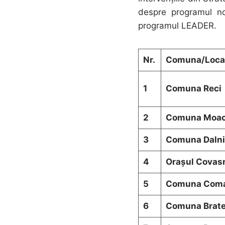
despre programul no
programul LEADER.
Nr.
Comuna/Local
1
Comuna Reci
2
Comuna Moa
3
Comuna Dalni
4
Orașul Covas
5
Comuna Com
6
Comuna Brat