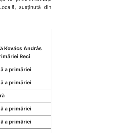
ocală, susținută din
că Kovács András
rimăriei
Reci
ă a primăriei
ă a primăriei
ră
ă a primăriei
ă a primăriei