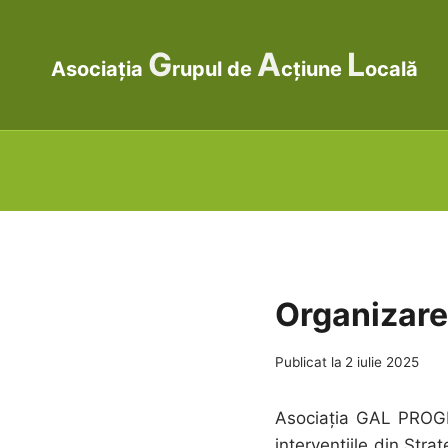
Skip
to
G
A
L
content
Asociația
rupul de
cțiune
ocală
Organizarea
Publicat la
2 iulie 2025
Asociația GAL PROGRESS
intervențiile din Strat