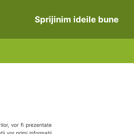
Sprijinim ideile bune
ilor, vor fi prezentate
ții vor primi informații