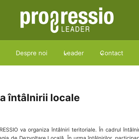
Despre noi
Leader
Contact
 întâlnirii locale
IO va organiza întâlniri teritoriale. În cadrul întâlnir
egia de Dezvoltare Locală. În urma întâlnirilor, participan