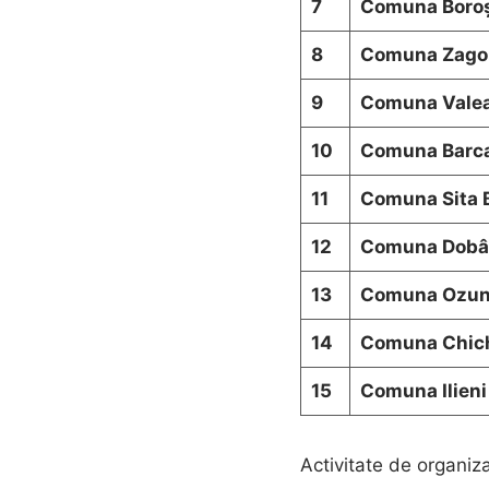
7
Comuna Boro
8
Comuna Zago
9
Comuna Vale
10
Comuna Barc
11
Comuna Sita 
12
Comuna Dobâ
13
Comuna Ozu
14
Comuna Chic
15
Comuna Ilieni
Activitate de organiz