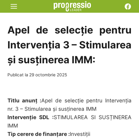
Skip
Fac
to
content
Apel de selecție pentru
Intervenția 3 – Stimularea
și susținerea IMM:
Publicat la
29 octombrie 2025
Titlu anunț :
Apel de selecție pentru Intervenția
nr. 3 – Stimularea și susținerea IMM
Intervenție SDL :
STIMULAREA SI SUSȚINEREA
IMM
Tip cerere de finanțare :
Investiții