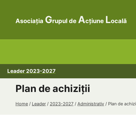
Skip
to
G
A
L
content
Asociația
rupul de
cțiune
ocală
Leader 2023-2027
Plan de achiziții
Home
/
Leader
/
2023-2027
/
Administrativ
/
Plan de achiziț