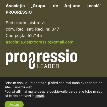
Asociația „Grupul de Acțiune Locală”
PROGRESSIO
Sediul administrativ:
com. Reci, sat. Reci, nr. 347
Cod poștal 527145
asociatia.galprogressio@gmail.com
Folosim cookie-uri pentru a-ți oferi cea mai bună experiență pe
site-ul nostru web.
© 2026 Asociația ”Grupul de Acțiune Locală”
Poți să afli mai multe despre cookie-urile pe care le folosim sau
Progressio - Creat și întreținut de
Safebiz
să le dezactivezi în
setări
.
Solutions
Accept