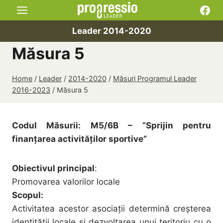
Skip
Fac
to
Leader 2014-2020
content
Măsura 5
Home
/
Leader
/
2014-2020
/
Măsuri Programul Leader
2016-2023
/
Măsura 5
Codul Măsurii: M5/6B – “
Sprijin pentru
finanțarea activităților sportive
”
Obiectivul principal
:
Promovarea valorilor locale
Scopul:
Activitatea acestor asociaţii determină creşterea
identităţii locale şi dezvoltarea unui teritoriu cu o