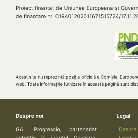
Proiect finantat de Uniunea Europeana și Guver
de finanțare nr. C19401202011671515724/17.11.20
Acest site nu reprezintă poziţia oficială a Comisiei Europene
web. Toate informațiile furnizate în această pagină sunt dist
Despre noi
Legal
GAL Progressio, parteneriat
Despre 
autentic în județul Covasna,
Leader