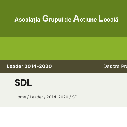
Skip
to
G
A
L
content
Asociația
rupul de
cțiune
ocală
Leader 2014-2020
Despre Pr
SDL
Home
/
Leader
/
2014-2020
/
SDL